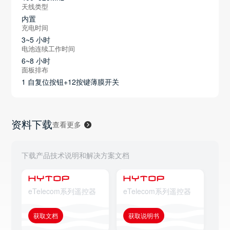
天线类型
内置
充电时间
3~5 小时
电池连续工作时间
6~8 小时
面板排布
1 自复位按钮+12按键薄膜开关
资料下载
查看更多
下载产品技术说明和解决方案文档
eTelecom系列遥控器
eTelecom系列遥控器
eT
获取文档
获取说明书
获