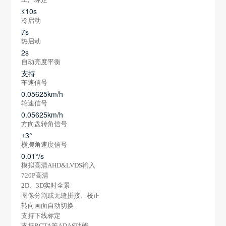
≤10s
冷启动
7s
热启动
2s
自动亮度平衡
支持
车速信号
0.05625km/h
轮速信号
0.05625km/h
方向盘转角信号
±3°
横摆角速度信号
0.01°/s
模拟高清AHD&LVDS输入
720P高清
2D、3D实时全景
图像分割或无缝拼接、校正
转向画面自动切换
支持下线标定
支持RCTA等ADAS功能