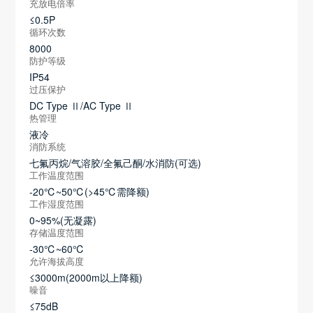
充放电倍率
≤0.5P
循环次数
8000
防护等级
IP54
过压保护
DC Type Ⅱ/AC Type Ⅱ
热管理
液冷
消防系统
七氟丙烷/气溶胶/全氟己酮/水消防(可选)
工作温度范围
-20℃~50℃(>45℃需降额)
工作湿度范围
0~95%(无凝露)
存储温度范围
-30℃~60℃
允许海拔高度
≤3000m(2000m以上降额)
噪音
≤75dB